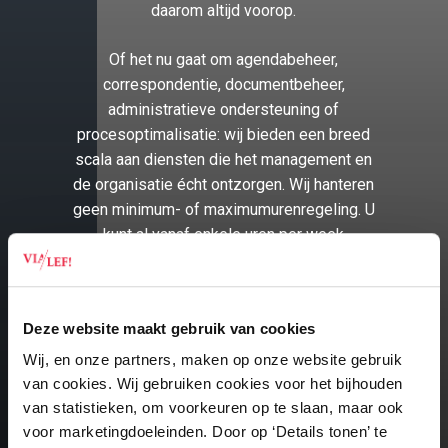
daarom altijd voorop.
Of het nu gaat om agendabeheer,
correspondentie, documentbeheer,
administratieve ondersteuning of
procesoptimalisatie: wij bieden een breed
scala aan diensten die het management en
de organisatie écht ontzorgen. Wij hanteren
geen minimum- of maximumurenregeling. U
kunt al vanaf enkele uren per week
zakelijke ondersteuning inzetten, precies
wanneer het nodig is.
Deze website maakt gebruik van cookies
Deze flexibele ondersteuning is ideaal
voor MKB-ondernemers, afdelingen binnen
Wij, en onze partners, maken op onze website gebruik
grotere organisaties en bestuurders die
van cookies. Wij gebruiken cookies voor het bijhouden
tijdelijk of structureel ontzorging zoeken.
van statistieken, om voorkeuren op te slaan, maar ook
voor marketingdoeleinden. Door op ‘Details tonen’ te
Door de inzet van een extern bureau blijft u