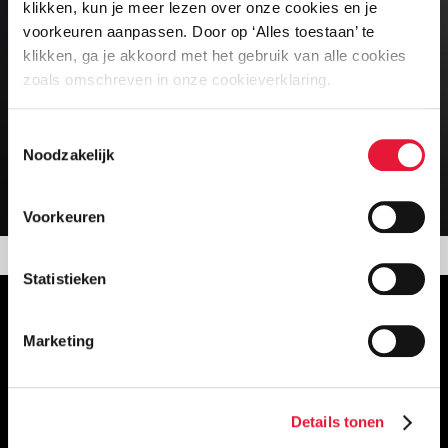
klikken, kun je meer lezen over onze cookies en je
kostenefficiënt, terwijl u profiteert van
voorkeuren aanpassen. Door op ‘Alles toestaan’ te
professionele kennis en een breed scala
klikken, ga je akkoord met het gebruik van alle cookies
aan vaardigheden.
zoals omschreven in onze cookieverklaring.
Toestemmingsselectie
Noodzakelijk
Plan een online kennismaking
Voorkeuren
Statistieken
Marketing
Details tonen